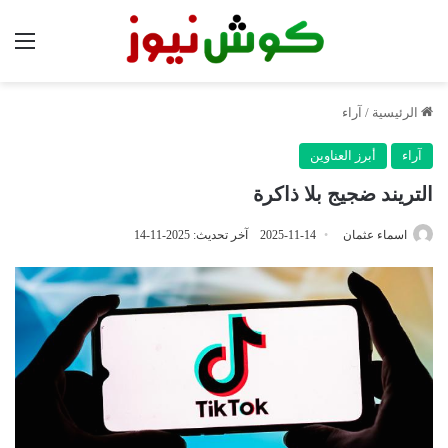
الق
الرئيسية
/
آراء
آراء
أبرز العناوين
التريند ضجيج بلا ذاكرة
اسماء عثمان
2025-11-14
آخر تحديث: 2025-11-14