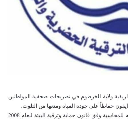
الريفية ولاية الخرطوم في تصريحات صحفية المواطنين
فون حفاظاً على جودة المياه ومنعها من التلوث.
وقال ان كل من يخالف هذا التحذير يعرض نفسه للمحاسبة وفق قانون حماية وترقية البيئة للعام 2008