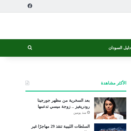
فيسبوك
بحث عن
دليل السودان
الأكثر مشاهدة
بعد السخرية من مظهر جورجينا
رودريغيز .. زوجة ميسي تدعمها
منذ يومين
السلطات الليبية تنقذ 29 مهاجرًا غير