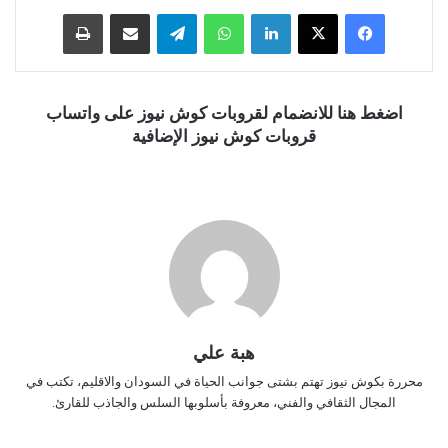
فيسبوك
‫X
لينكدإن
واتساب
تيلقرام
مشاركة عبر البريد
طباعة
اضغط هنا للانضمام لقروبات كوش نيوز على واتساب
قروبات كوش نيوز الإضافية
هبة علي
محررة بكوش نيوز تهتم بشتى جوانب الحياة في السودان والاقليم، تكتب في
المجال الثقافي والفني، معروفة بأسلوبها السلس والجاذب للقارئ.