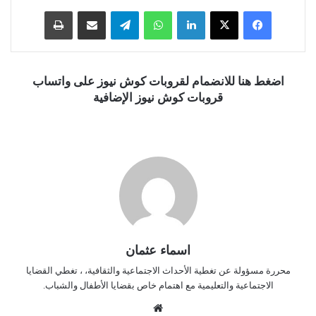
فيسبوك
‫X
لينكدإن
واتساب
تيلقرام
مشاركة عبر البريد
طباعة
اضغط هنا للانضمام لقروبات كوش نيوز على واتساب
قروبات كوش نيوز الإضافية
اسماء عثمان
محررة مسؤولة عن تغطية الأحداث الاجتماعية والثقافية، ، تغطي القضايا
الاجتماعية والتعليمية مع اهتمام خاص بقضايا الأطفال والشباب.
موق