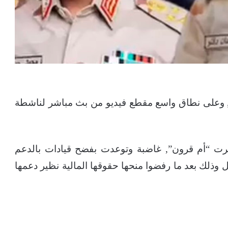
ن, وعلى نطاق واسع مقطع فيديو من بث مباشر لناشطة
رت “أم قرون”, غاضبة وتوعدت بفضح قيادات بالدعم
 وكشف ما حدث في يوم الحرب 15 أبريل وذلك بعد ما رفضوا منحها حقوقها المالية نظير دعمها