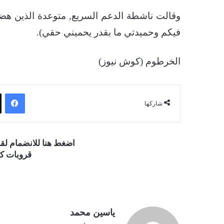
وقالت ناشطة الدعم السريع, متوعدة الذين هضمو
فيكم وحميدتي ما بقدر يحميني حقي).
الخرطوم (كوش نيوز)
فيسبوك
شاركها
اضغط هنا للانضمام ل
قروبات كو
ياسين محمد