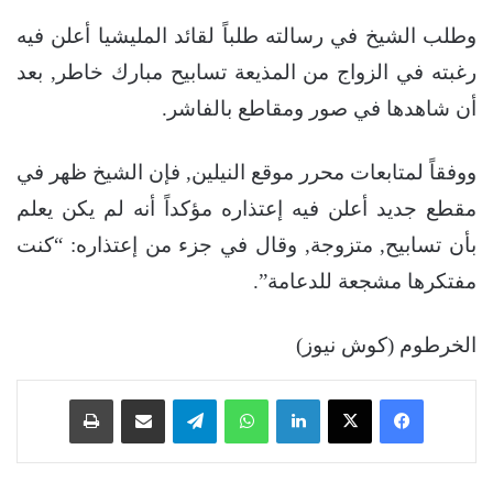
وطلب الشيخ في رسالته طلباً لقائد المليشيا أعلن فيه
رغبته في الزواج من المذيعة تسابيح مبارك خاطر, بعد
أن شاهدها في صور ومقاطع بالفاشر.
ووفقاً لمتابعات محرر موقع النيلين, فإن الشيخ ظهر في
مقطع جديد أعلن فيه إعتذاره مؤكداً أنه لم يكن يعلم
بأن تسابيح, متزوجة, وقال في جزء من إعتذاره: “كنت
مفتكرها مشجعة للدعامة”.
الخرطوم (كوش نيوز)
فيسبوك
‫X
لينكدإن
واتساب
تيلقرام
مشاركة عبر البريد
طباعة