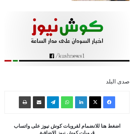
صدى البلد
فيسبوك
‫X
لينكدإن
واتساب
تيلقرام
مشاركة عبر البريد
طباعة
اضغط هنا للانضمام لقروبات كوش نيوز على واتساب
قروبات كوش نيوز الإضافية