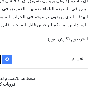
أي مشروع؟ وهل يريدون تسويق أن الاحتفال فوق 
ليس في المذيعة البلهاء نفسها.. الغموض في ا
الهدف الذي يريدون ترسيخه في الخراب السودان
للسودانيين: موتكم الرخيص قابل للفرجة.. قابل ل
الخرطوم (كوش نيوز)
فيسبوك
شاركها
اضغط هنا للانضمام ل
قروبات كو