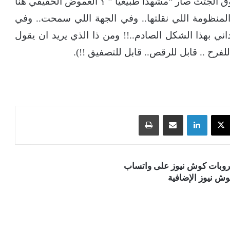
الجثث صار “مشهداً طبيعياً ” ؟ الغموض الحقيقي هنا
لمنظومة اللي نقلتها.. وفي الجهة اللي سمحت.. وفي
ي بهذا الشكل الصادم..!! ومن ذا الذي يريد ان يقول
لفرح .. قابل للرقص.. قابل للتصفيق !!).
‫X
لينكدإن
مشاركة عبر البريد
طباعة
قروبات كوش نيوز على واتساب
ش نيوز الإضافية