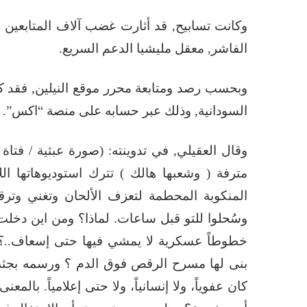
وكانت تسابيح, قد أثارت غضب آلاف المتابعين عل
الفاشر, معقل مليشيا الدعم السريع.
وبحسب رصد ومتابعة محرر موقع النيلين, فقد ك
السودانية, وذلك عبر حسابه على منصة “اكس”.
وقال العقيلي, في تدوينته: (صورة عبثية / فت
مترفة ( وشعبها هالك ) تترك استوديوهاتها الل
المنكوبة المحطمة لتعزف الألحان وتغني وتر
وسُحلوا للتو قبل ساعات. لماذا؟ ومن اين دخلت
خطوطاً عسكرية لا يمشي فيها حتى إسعاف..؟ 
بنى لها مسرح الرقص فوق الدم ؟ ورسمه بجثث 
كان عفوياً، ولا إنسانياً، ولا حتى إعلامياً. بالم