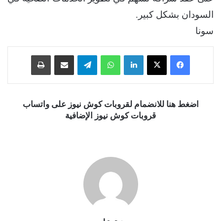
السودان بشكل كبير.
سونا
فيسبوك
‫X
لينكدإن
واتساب
تيلقرام
مشاركة عبر البريد
طباعة
اضغط هنا للانضمام لقروبات كوش نيوز على واتساب
قروبات كوش نيوز الإضافية