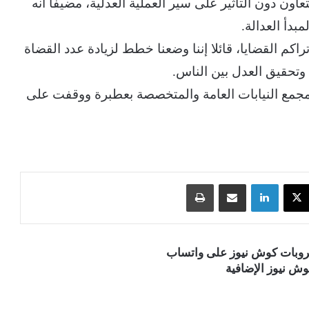
اون دون التأثير على سير العملية العدلية، مضيفا أنه
بدأ العدالة.
كم القضايا، قائلا إننا وضعنا خطط لزيادة عدد القضاة
وتحقيق العدل بين الناس.
ل مجمع النيابات العامة والمتخصصة بعطبرة ووقفت على
‫X
لينكدإن
مشاركة عبر البريد
طباعة
قروبات كوش نيوز على واتساب
ش نيوز الإضافية