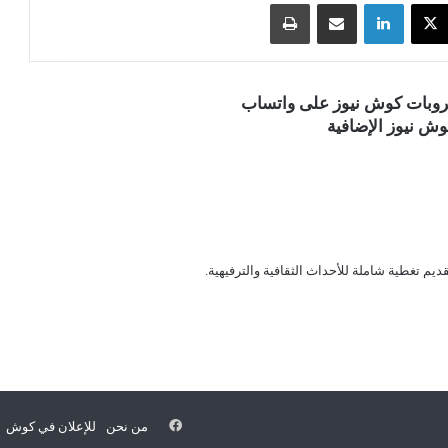
‫X
لينكدإن
مشاركة عبر البريد
طباعة
قروبات كوش نيوز على واتساب
ش نيوز الإضافية
قديم تغطية شاملة للأحداث الثقافية والترفيهية.
فيسبوك
من نحن
للإعلان في كوش