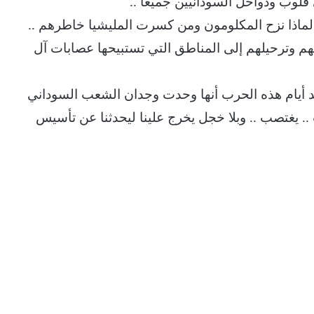
قلوب ودواخل السودانيين جميعًا ..
 لماذا نزح المكلومون ومن كسرت المليشيا خاطرهم ..
لهم وترحيلهم إلى المناطق التي تستبيحها عصابات آل
ئد أيام هذه الحرب أنها وحدت وجدان الشعب السوداني
 .. يغتصب .. وبلا خجل يخرج علينا ليحدثنا عن تأسيس