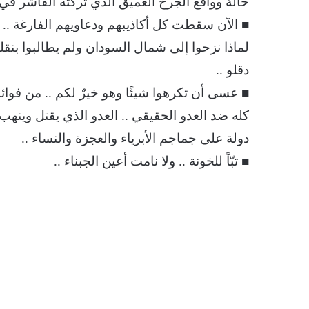
حالة وواقع الجرح العميق الذي تركته الفاشر في 
■ الآن سقطت كل أكاذيبهم ودعاويهم الفارغة ..
لماذا نزحوا إلى شمال السودان ولم يطالبوا بنق
دقلو ..
■ عسى أن تكرهوا شيئًا وهو خيرٌ لكم .. من فوا
كله ضد العدو الحقيقي .. العدو الذي يقتل وينهب
دولة على جماجم الأبرياء والعجزة والنساء ..
■ تبّاً للخونة .. ولا نامت أعين الجبناء ..