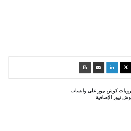
‫X
لينكدإن
مشاركة عبر البريد
طباعة
قروبات كوش نيوز على واتساب
ش نيوز الإضافية