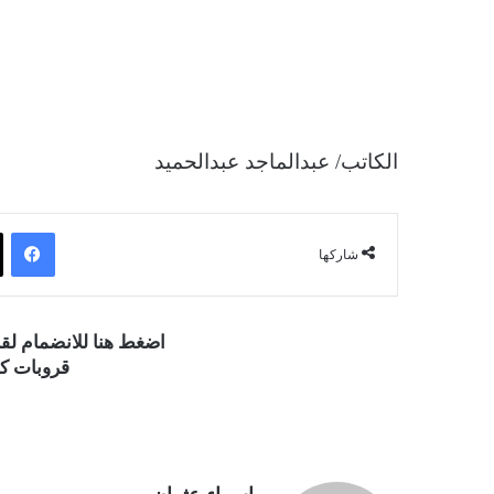
الكاتب/ عبدالماجد عبدالحميد
فيسبوك
شاركها
اضغط هنا للانضمام ل
قروبات كو