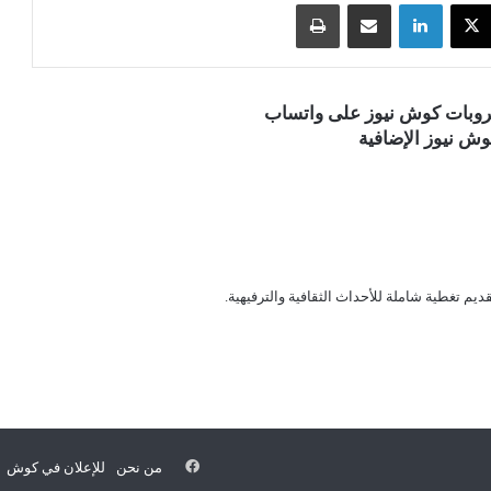
‫X
لينكدإن
مشاركة عبر البريد
طباعة
قروبات كوش نيوز على واتساب
ش نيوز الإضافية
قديم تغطية شاملة للأحداث الثقافية والترفيهية.
فيسبوك
من نحن
للإعلان في كوش