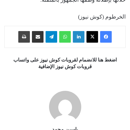
الخرطوم (كوش نيوز)
فيسبوك
‫X
لينكدإن
واتساب
تيلقرام
مشاركة عبر البريد
طباعة
اضغط هنا للانضمام لقروبات كوش نيوز على واتساب
قروبات كوش نيوز الإضافية
ياسين محمد