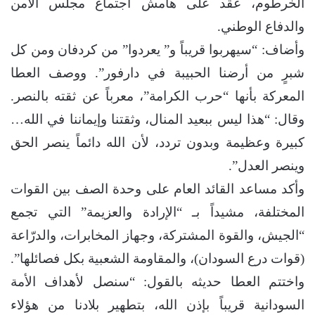
الخرطوم، عُقد على هامش اجتماع مجلس الأمن
والدفاع الوطني.
وأضاف: “سيهربوا قريباً و” يعردوا” من كردفان ومن كل
شبرٍ من أرضنا الحبيبة في دارفور”. ووصف العطا
المعركة بأنها “حرب الكرامة”، معرباً عن ثقته بالنصر.
وقال: “هذا ليس ببعيد المنال، وثقتنا وإيماننا في الله…
كبيرة وعظيمة وبدون تردد، لأن الله دائماً ينصر الحق
وينصر العدل”.
وأكد مساعد القائد العام على وحدة الصف بين القوات
المختلفة، مشيداً بـ “الإرادة والعزيمة” التي تجمع
“الجيش، والقوة المشتركة، وجهاز المخابرات، والدرّاعة
(قوات درع السودان)، والمقاومة الشعبية بكل فصائلها”.
واختتم العطا حديثه بالقول: “سنصل لأهداف الأمة
السودانية قريباً بإذن الله، بتطهير بلادنا من هؤلاء