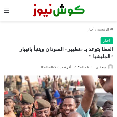
الق
الرئيسية
/
أخبار
أخبار
العطا يتوعد بـ «تطهير» السودان ويتنبأ بانهيار
“المليشيا “
هبة علي
2025-11-06
آخر تحديث: 2025-11-06