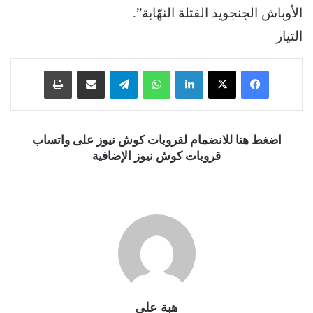
الأوباش الجنجويد القتلة النهّابة”.
التيار
فيسبوك
‫X
لينكدإن
واتساب
تيلقرام
مشاركة عبر البريد
طباعة
اضغط هنا للانضمام لقروبات كوش نيوز على واتساب
قروبات كوش نيوز الإضافية
هبة علي