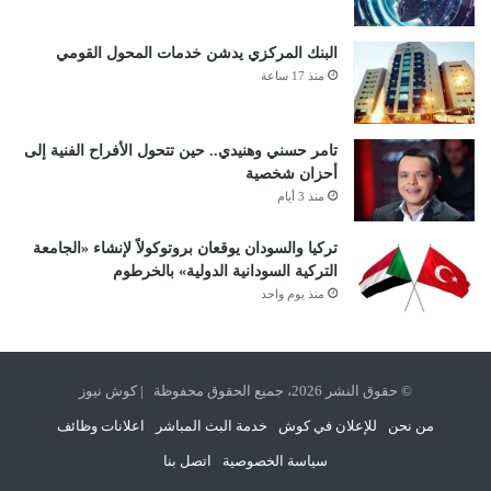
البنك المركزي يدشن خدمات المحول القومي
منذ 17 ساعة
تامر حسني وهنيدي.. حين تتحول الأفراح الفنية إلى
أحزان شخصية
منذ 3 أيام
تركيا والسودان يوقعان بروتوكولاً لإنشاء «الجامعة
التركية السودانية الدولية» بالخرطوم
منذ يوم واحد
© حقوق النشر 2026، جميع الحقوق محفوظة | كوش نيوز
من نحن
للإعلان في كوش
خدمة البث المباشر
اعلانات وظائف
سياسة الخصوصية
اتصل بنا