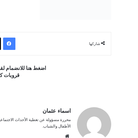
فيسبوك
شاركها
اضغط هنا للانضمام ل
قروبات كو
اسماء عثمان
محررة مسؤولة عن تغطية الأحداث الاجتماعية و
الأطفال والشباب.
موق