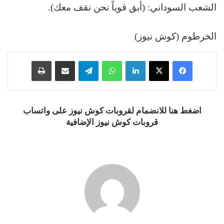
الشعب السوداني: (أبق قوياً نحن نقف معك).
الخرطوم (كوش نيوز)
فيسبوك
‫X
لينكدإن
واتساب
تيلقرام
مشاركة عبر البريد
طباعة
اضغط هنا للانضمام لقروبات كوش نيوز على واتساب
قروبات كوش نيوز الإضافية