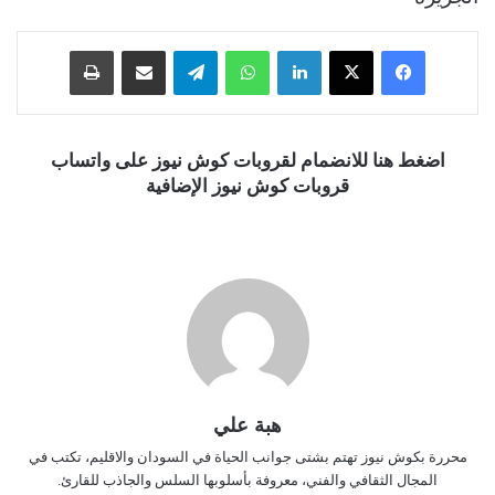
فيسبوك
‫X
لينكدإن
واتساب
تيلقرام
مشاركة عبر البريد
طباعة
اضغط هنا للانضمام لقروبات كوش نيوز على واتساب
قروبات كوش نيوز الإضافية
هبة علي
محررة بكوش نيوز تهتم بشتى جوانب الحياة في السودان والاقليم، تكتب في
المجال الثقافي والفني، معروفة بأسلوبها السلس والجاذب للقارئ.