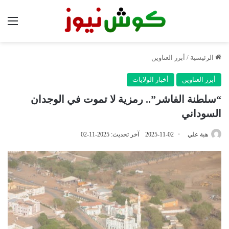
الق
الرئيسية
/
أبرز العناوين
أبرز العناوين
أخبار الولايات
“سلطنة الفاشر”.. رمزية لا تموت في الوجدان
السوداني
هبة علي
2025-11-02
آخر تحديث: 2025-11-02