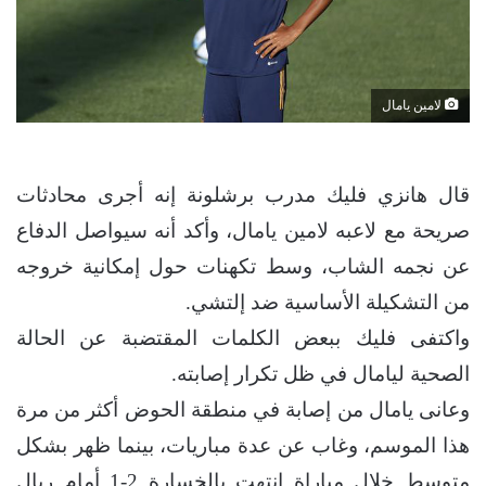
لامين يامال
قال هانزي فليك مدرب برشلونة إنه أجرى محادثات
صريحة مع لاعبه لامين يامال، وأكد أنه سيواصل الدفاع
عن نجمه الشاب، وسط تكهنات حول إمكانية خروجه
من التشكيلة الأساسية ضد إلتشي.
واكتفى فليك ببعض الكلمات المقتضبة عن الحالة
الصحية ليامال في ظل تكرار إصابته.
وعانى يامال من إصابة في منطقة الحوض أكثر من مرة
هذا الموسم، وغاب عن عدة مباريات، بينما ظهر بشكل
متوسط خلال مباراة انتهت بالخسارة 2-1 أمام ريال