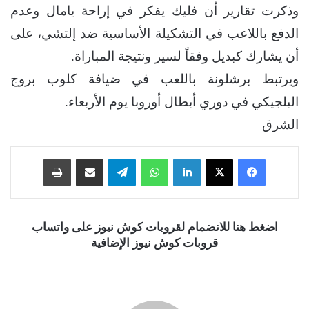
وذكرت تقارير أن فليك يفكر في إراحة يامال وعدم
الدفع باللاعب في التشكيلة الأساسية ضد إلتشي، على
أن يشارك كبديل وفقاً لسير ونتيجة المباراة.
ويرتبط برشلونة باللعب في ضيافة كلوب بروج
البلجيكي في دوري أبطال أوروبا يوم الأربعاء.
الشرق
فيسبوك
‫X
لينكدإن
واتساب
تيلقرام
مشاركة عبر البريد
طباعة
اضغط هنا للانضمام لقروبات كوش نيوز على واتساب
قروبات كوش نيوز الإضافية