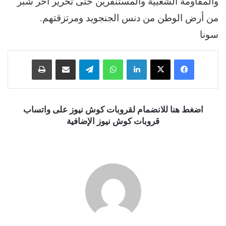
والمقاومة الشعبية والمستنفرين حتى تحرير آخر شبر
من أرض الوطن من دنس الجنجويد ومرتزقتهم.
سونا
فيسبوك
‫X
لينكدإن
واتساب
تيلقرام
مشاركة عبر البريد
طباعة
اضغط هنا للانضمام لقروبات كوش نيوز على واتساب
قروبات كوش نيوز الإضافية