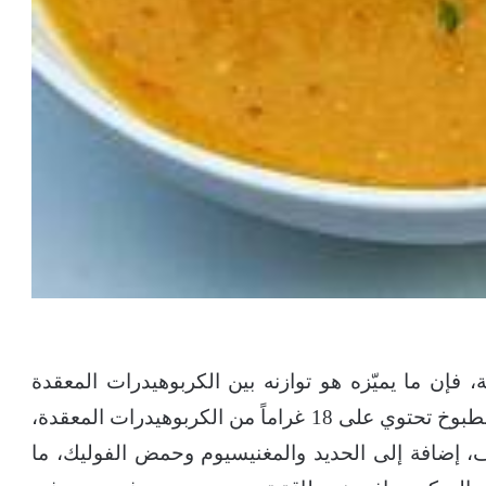
 فإن ما يميّزه هو توازنه بين الكربوهيدرات المعقدة
والبروتين النباتي، فكل 100 غرام من العدس المطبوخ تحتوي على 18 غراماً من الكربوهيدرات المعقدة،
8 غرامات من الألياف، إضافة إلى الحديد والمغنيسيوم وحمض الفوليك، ما