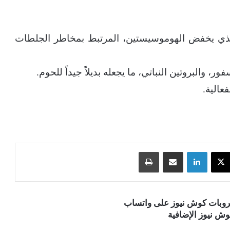
مي القلب: غني بالفولات (فيتامين B9) الذي يخفض الهوموسيستين، المرتبط بمخاطر الجلطات
‫X
لينكدإن
مشاركة عبر البريد
طباعة
قروبات كوش نيوز على واتساب
ش نيوز الإضافية