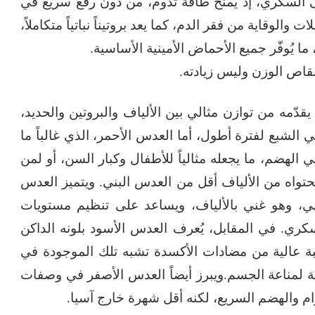
ومرضى السكري، إذ يمنح طاقة تدوم، من دون رفع سريع في
الوقاية من فقر الدم، كما يعد بروتيناً نباتياً متكاملاً،
ما يُوفّر جميع الأحماض الأمينية الأساسية.
قاص الوزن وليس زيادته.
 يقدّمه من توازن مثالي بين الألياف والبروتين والحديد،
ي الشبع لفترة أطول، أما العدس الأحمر، الذي غالباً ما
 الهضم، ما يجعله مثالياً للأطفال وكبار السن، أو لمن
واه من الألياف أقل من العدس البني. ويتميز العدس
هي، وهو غني بالألياف، ويساعد على تنظيم مستويات
كري. في المقابل، يُعرف العدس الأسود بلونه الداكن
بة عالية من مضادات الأكسدة تشبه تلك الموجودة في
مة لمناعة الجسم.ويبرز أيضاً العدس الأصفر في وصفات
ام والهضم السريع، لكنه أقل شهرة خارج آسيا.