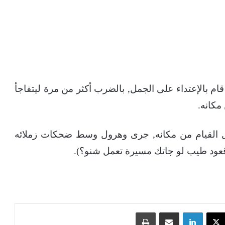
 قام بالإعتداء على الجمل, بالضرب أكثر من مرة ليتفاجأ
مكانه.
ول القيام من مكانه, جرى وهرول وسط ضحكات زملائه
 قعود طيب لو جاتك مسيرة تعمل شنو؟).
‫X
لينكدإن
مشاركة عبر البريد
طباعة