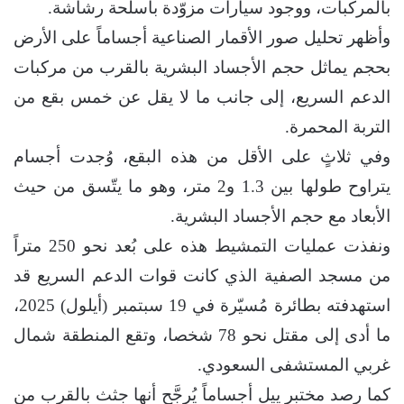
بالمركبات، ووجود سيارات مزوّدة بأسلحة رشاشة.
وأظهر تحليل صور الأقمار الصناعية أجساماً على الأرض
بحجم يماثل حجم الأجساد البشرية بالقرب من مركبات
الدعم السريع، إلى جانب ما لا يقل عن خمس بقع من
التربة المحمرة.
وفي ثلاثٍ على الأقل من هذه البقع، وُجدت أجسام
يتراوح طولها بين 1.3 و2 متر، وهو ما يتّسق من حيث
الأبعاد مع حجم الأجساد البشرية.
ونفذت عمليات التمشيط هذه على بُعد نحو 250 متراً
من مسجد الصفية الذي كانت قوات الدعم السريع قد
استهدفته بطائرة مُسيّرة في 19 سبتمبر (أيلول) 2025،
ما أدى إلى مقتل نحو 78 شخصا، وتقع المنطقة شمال
غربي المستشفى السعودي.
كما رصد مختبر ييل أجساماً يُرجَّح أنها جثث بالقرب من