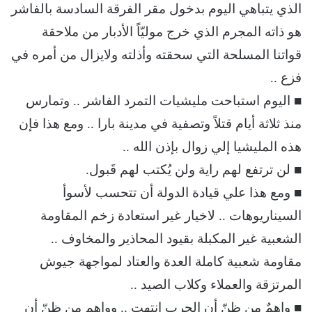
الذي يتباهي اليوم بدخول مقر الفرقة السادسة بالفاشر
هو ذاته المجرم الذي خرج موليّاً الأدبار من ملاحقة
قواتنا المسلحة التي سحقته وأذلته ولايزال من أمره في
فزع ..
■ اليوم استباحت مليشيات التمرد الفاشر .. وتمارس
منذ ثلاثة أيام قتلاً وتصفية في مدينة بارا .. ومع هذا فإن
هذه المليشيا إلي زوال بإذن الله ..
■ لن ترتفع لهم راية ولن يُكتب لهم قَبول.
■ ومع هذا علي قيادة الدولة أن تتحسب لأسوأ
السيناريوهات .. لاخيار غير استعادة زخم المقاومة
الشعبية غير المكبلة بقيود المحاذير والمخاوف ..
مقاومة شعبية كاملة العدة والعتاد لمواجهة جيوش
المرتزقة والعملاء وكلاب الصيد ..
■ واهمٌ من ظنّ أن الحرب إنتهت .. وواهم من ظنّ أن