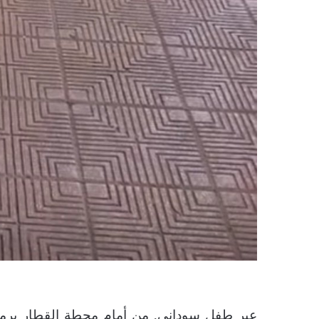
عبر طفل سوداني, من أمام محطة القطار برمس