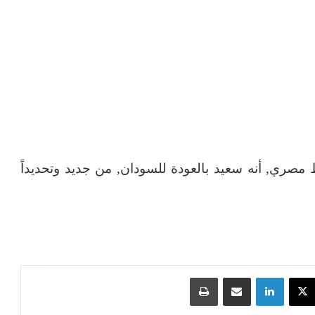
صري, أنه سعيد بالعودة للسودان, من جديد وتحديداً
‫X
لينكدإن
مشاركة عبر البريد
طباعة