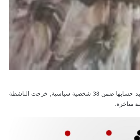
في أول ردة فعل على قرار بنك السودان, بتجميد حسابها ضمن 38 شخصية سياسية, خرجت الناشطة
نة ساخرة.