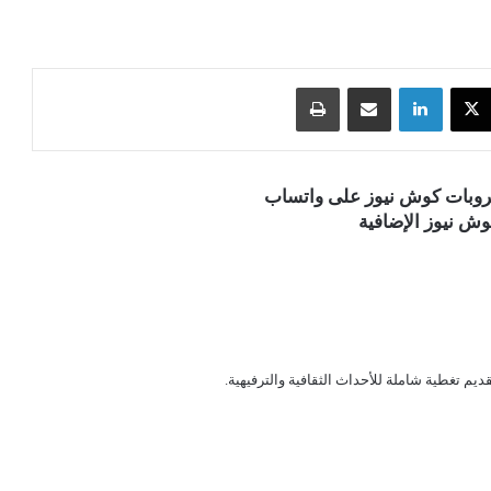
‫X
لينكدإن
مشاركة عبر البريد
طباعة
قروبات كوش نيوز على واتساب
ش نيوز الإضافية
قديم تغطية شاملة للأحداث الثقافية والترفيهية.