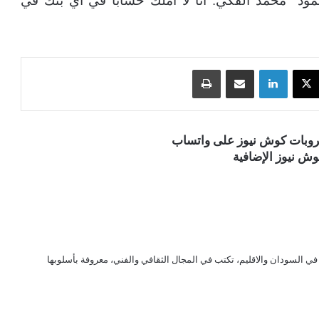
د” محمد الفكي: أنا لا أملك حساباً في أي بنك في
‫X
لينكدإن
مشاركة عبر البريد
طباعة
قروبات كوش نيوز على واتساب
ش نيوز الإضافية
ي السودان والاقليم، تكتب في المجال الثقافي والفني، معروفة بأسلوبها