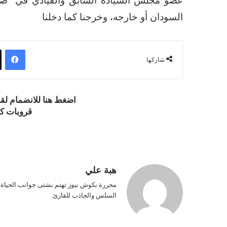
عضو مجلس السيادة السابق والقيادي في “صمو
السودان أو خارجه، وخرجنا كما دخلنا
فيسبوك
شاركها
اضغط هنا للانضمام ل
قروبات كو
هبة علي
محررة بكوش نيوز تهتم بشتى جوانب الحياة ف
السلس والجاذب للقارئ.