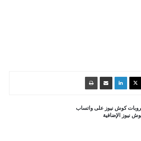
‫X
لينكدإن
مشاركة عبر البريد
طباعة
قروبات كوش نيوز على واتساب
ش نيوز الإضافية