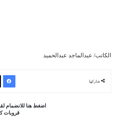
الكاتب/ عبدالماجد عبدالحميد
فيسبوك
شاركها
اضغط هنا للانضمام ل
قروبات كو