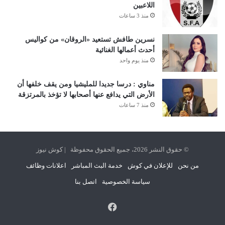
اللاعبين
منذ 3 ساعات
نسرين طافش تستعيد «الروقان» من كواليس
أحدث أعمالها الغنائية
منذ يوم واحد
مناوي : درسا جديدا للمليشيا ومن يقف خلفها أن
الأرض التي يدافع عنها أصحابها لا تؤخذ بالمرتزقة
منذ 7 ساعات
© حقوق النشر 2026، جميع الحقوق محفوظة | كوش نيوز
من نحن
للإعلان في كوش
خدمة البث المباشر
اعلانات وظائف
سياسة الخصوصية
اتصل بنا
فيسبوك