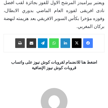
ويعتبر بيراميدز المرشح الاول للفوز بجائزة لقب افضل
نادى افريقى لفوزه العام الماضي بدوري الابطال،
وفوزه مؤخرا بكأس السوبر الافريقي بعد هزيمته لنهضة
بركان المغربي.
فيسبوك
‫X
لينكدإن
واتساب
تيلقرام
مشاركة عبر البريد
طباعة
اضغط هنا للانضمام لقروبات كوش نيوز على واتساب
قروبات كوش نيوز الإضافية