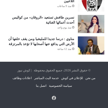
اللاعبين
منذ 9 ساعات
نسرين طافش تستعيد «الروقان» من كواليس
أحدث أعمالها الغنائية
منذ يوم واحد
مناوي : درسا جديدا للمليشيا ومن يقف خلفها أن
الأرض التي يدافع عنها أصحابها لا تؤخذ بالمرتزقة
منذ 12 ساعة
© حقوق النشر 2026، جميع الحقوق محفوظة | كوش نيوز
من نحن
للإعلان في كوش
خدمة البث المباشر
اعلانات وظائف
سياسة الخصوصية
اتصل بنا
فيسبوك