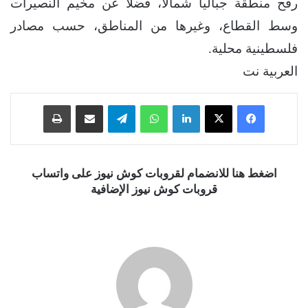
رفح منطقة جباليا شمالاً، فضلاً عن مخيم النصيرات
وسط القطاع، وغيرها من المناطق، حسب مصادر
فلسطينية محلية.
العربية نت
فيسبوك
‫X
لينكدإن
واتساب
تيلقرام
مشاركة عبر البريد
طباعة
اضغط هنا للانضمام لقروبات كوش نيوز على واتساب
قروبات كوش نيوز الإضافية