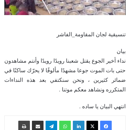
تنسيقية لجان المقاومة_الفاشر
بيان
نداء أخير الجوع يقتل شعبنا رويدًا رويدًا وأنتم مشاهدون
حتى بات الموت جوعا مشهدًا مألوفًا لا يحرّك ساكنًا في
ضمائر كثيرين ، ونحن سنكتفي بعد هذه النداءات
المتكرره ونشاهد معكم موتنا .
انتهي البيان يا ساده .
فيسبوك
‫X
لينكدإن
واتساب
تيلقرام
مشاركة عبر البريد
طباعة