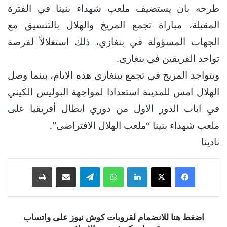
طرحه بان يستضيف ملعب شهداء بنينا في الفترة
المقبلة، مباراة تجمع المريخ والهلال بالتنسيق مع
الجهات المسؤولة في بنغازي، ذلك استغلالاً لفرصة
تواجد الفريقين في بنغازي.
ويتواجد المريخ في تجمع ببنغازي هذه الايام، بينما وصل
الهلال امس للمدينة استعدادا لمواجهة البوليس الكيني
في اياب الدور الاول من دوري ابطال أفريقيا على
ملعب شهداء بنينا “ملعب الهلال الافتراضي”.
نادينا
فيسبوك
‫X
لينكدإن
واتساب
تيلقرام
مشاركة عبر البريد
طباعة
اضغط هنا للانضمام لقروبات كوش نيوز على واتساب