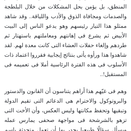
المنطق، بل يؤمن بحل المشكلات من خلال البلطجة
والصدمات ومجافاة الذوق والأدب واللياقة.. وقد شاهد
ممثلو هذا التيار رئيسهم وهو يدعو الناس إلى البيت
الأبيض ثم يشرع فى إهانتهم ومعاملتهم باستهتار ثم
طردهم وإلغاء حفلات العشاء التى كانت معدة لهم. لقد
شاهدوا هذا ورأوه يأتى بنتائج إيجابية فقرروا اعتماد ذات
الأسلوب فى هذه الفترة الرئاسية أملا فى تعميمه فى
المستقبل!..
وهم فى غيّهم هذا أراهم يتناسون أن القانون والدستور
والبروتوكول والاحترام هى الدعائم التى تقيم الدولة
وتبقيها وتحفظ مكانتها وليس العكس، وأن الأخت التى
تزهو بالشرشحة فى مواجهة صحفى يمارس عمله
ويسأل سؤالًا طبيعيا يجدر بها أن تعمل متحدثة باسم