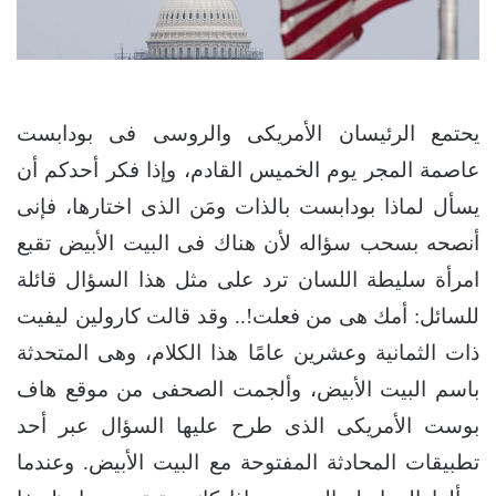
يحتمع الرئيسان الأمريكى والروسى فى بودابست
عاصمة المجر يوم الخميس القادم، وإذا فكر أحدكم أن
يسأل لماذا بودابست بالذات ومَن الذى اختارها، فإنى
أنصحه بسحب سؤاله لأن هناك فى البيت الأبيض تقبع
امرأة سليطة اللسان ترد على مثل هذا السؤال قائلة
للسائل: أمك هى من فعلت!.. وقد قالت كارولين ليفيت
ذات الثمانية وعشرين عامًا هذا الكلام، وهى المتحدثة
باسم البيت الأبيض، وألجمت الصحفى من موقع هاف
بوست الأمريكى الذى طرح عليها السؤال عبر أحد
تطبيقات المحادثة المفتوحة مع البيت الأبيض. وعندما