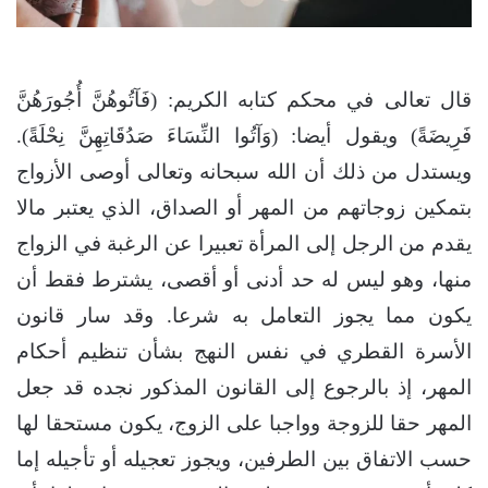
‫قال تعالى في محكم كتابه الكريم: (فَآتُوهُنَّ أُجُورَهُنَّ
فَرِيضَةً) ويقول أيضا: (وَآتُوا النِّسَاءَ صَدُقَاتِهِنَّ نِحْلَةً).
ويستدل من ذلك أن الله سبحانه وتعالى أوصى الأزواج
بتمكين زوجاتهم من المهر أو الصداق، الذي يعتبر مالا
يقدم من الرجل إلى المرأة تعبيرا عن الرغبة في الزواج
منها، وهو ليس له حد أدنى أو أقصى، يشترط فقط أن
يكون مما يجوز التعامل به شرعا. وقد سار قانون
الأسرة القطري في نفس النهج بشأن تنظيم أحكام
المهر، إذ بالرجوع إلى القانون المذكور نجده قد جعل
المهر حقا للزوجة وواجبا على الزوج، يكون مستحقا لها
حسب الاتفاق بين الطرفين، ويجوز تعجيله أو تأجيله إما