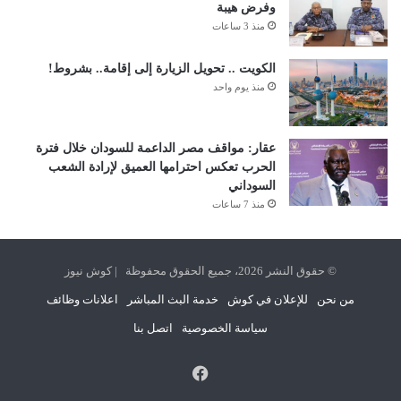
وفرض هيبة
منذ 3 ساعات
الكويت .. تحويل الزيارة إلى إقامة.. بشروط!
منذ يوم واحد
عقار: مواقف مصر الداعمة للسودان خلال فترة
الحرب تعكس احترامها العميق لإرادة الشعب
السوداني
منذ 7 ساعات
© حقوق النشر 2026، جميع الحقوق محفوظة | كوش نيوز
من نحن
للإعلان في كوش
خدمة البث المباشر
اعلانات وظائف
سياسة الخصوصية
اتصل بنا
فيسبوك