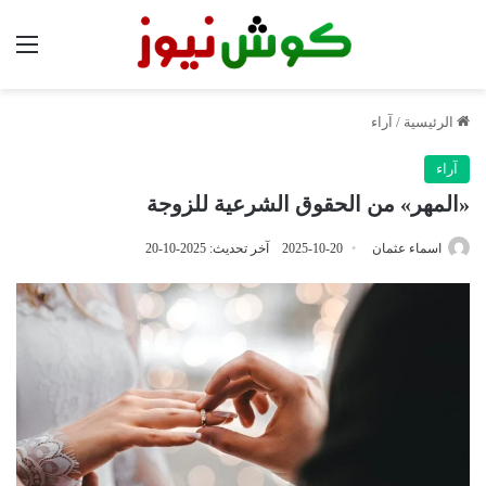
الق
الرئيسية
/
آراء
آراء
«المهر» من الحقوق الشرعية للزوجة
اسماء عثمان
2025-10-20
آخر تحديث: 2025-10-20