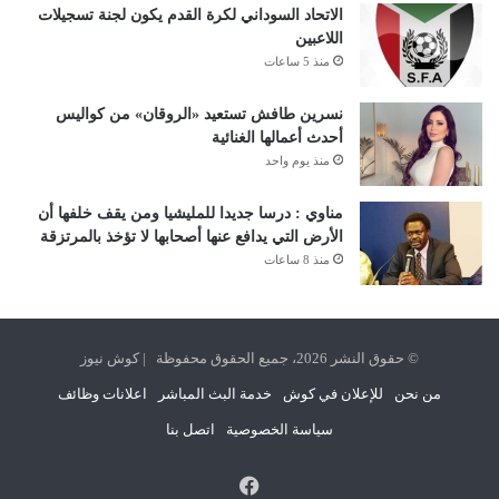
الاتحاد السوداني لكرة القدم يكون لجنة تسجيلات
اللاعبين
منذ 5 ساعات
نسرين طافش تستعيد «الروقان» من كواليس
أحدث أعمالها الغنائية
منذ يوم واحد
مناوي : درسا جديدا للمليشيا ومن يقف خلفها أن
الأرض التي يدافع عنها أصحابها لا تؤخذ بالمرتزقة
منذ 8 ساعات
© حقوق النشر 2026، جميع الحقوق محفوظة | كوش نيوز
من نحن
للإعلان في كوش
خدمة البث المباشر
اعلانات وظائف
سياسة الخصوصية
اتصل بنا
فيسبوك