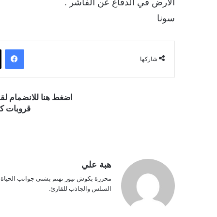
الارض في الدفاع عن الفاشر .
سونا
فيسبوك
شاركها
اضغط هنا للانضمام ل
قروبات كو
هبة علي
محررة بكوش نيوز تهتم بشتى جوانب الحياة ف
السلس والجاذب للقارئ.