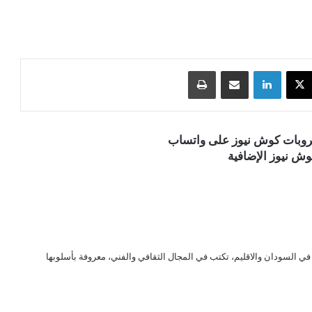
‫X
لينكدإن
مشاركة عبر البريد
طباعة
قروبات كوش نيوز على واتساب
ش نيوز الإضافية
ي السودان والاقليم، تكتب في المجال الثقافي والفني، معروفة بأسلوبها