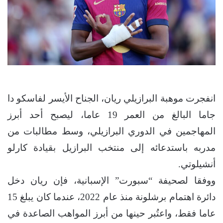
انفجرت موهبة البرازيلي ريان، الجناح الأيسر لفاسكو دا
جاما البالغ من العمر 19 عاما، ليصبح أحد أبرز
المهاجمين في الدوري البرازيلي، وسط مطالبات من
مدربه باستدعائه إلى منتخب البرازيل بقيادة كارلو
أنشيلوتي.
ووفقا لصحيفة “سبورت” الإسبانية، فإن ريان دخل
دائرة اهتمام برشلونة منذ عام 2022، عندما كان يبلغ 15
عاما فقط، واعتُبر حينها من أبرز المواهب الصاعدة في