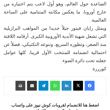
الصاعدة حول العالم، وهو أول لاعب يتم اختياره من
خارج أوروبا، ما يعكس مكانته المتنامية على الساحة
العالمية.
ويمثل رايان فيتور جيلاً جديدا من المواهب البرازيلية
التي تشعل شهية الأندية الأوروبية الكبرى. أرقامه اللافتة
منذ الصغر، وتطوره السريع، وتنوعه التكتيكي، فضلاً عن
احتمالية انضمامه للمنتخب الأول قريبا، كلها عوامل
جعلته تحت دائرة الضوء.
كورررة
فيسبوك
‫X
لينكدإن
واتساب
تيلقرام
مشاركة عبر البريد
طباعة
اضغط هنا للانضمام لقروبات كوش نيوز على واتساب