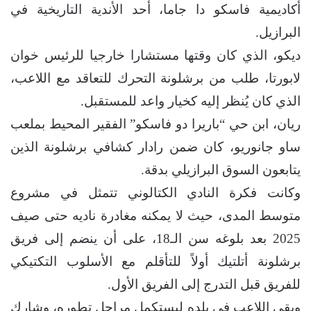
أكاديمية فاسكو دا جاما، أحد الأندية التاريخية في
البرازيل.
ديكو، الذي كان وقتها مستشارا خارجيا للرئيس خوان
لابورتا، طلب من برشلونة التحرك للتعاقد مع اللاعب،
الذي كان يُنظر إليه كخيار واعد للمستقبل.
ريان، ابن حي “باريرا دو فاسكو” الفقير المحيط بملعب
ساو جانوريو، كان ضمن رادار كشافي برشلونة الذين
يتابعون السوق البرازيلي بدقة.
وكانت فكرة النادي الكتالوني تتمثل في مشروع
متوسط المدى، حيث لا يمكنه مغادرة ناديه حتى صيف
2025 بعد بلوغه سن الـ18، على أن ينضم إلى فريق
برشلونة أتلتيك أولاً للتأقلم مع الأسلوب التكتيكي
للفريق قبل التدرج إلى الفريق الأول.
وبقي اللاعب في بلده ليستكمل مراحل تطوره، وشارك