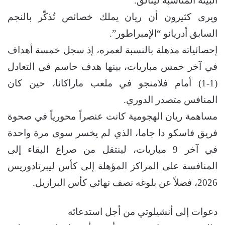
البيئة المناسبة ليتألق.
ويرى كثيرون أن ريان يملك خصائص تُذكّر بالنجم
السابق أدريانو “الإمبراطور”.
إحصائياته مذهلة بالنسبة لعمره، إذ سجل خمسة أهداف
في آخر خمس مباريات، بينها هدف حاسم في التعادل
(1-1) أمام فلامنجو في ملعب ماراكانا، حين كان
المنافس متصدر الدوري.
مساهمة ريان الهجومية كانت عنصراً محورياً في صحوة
فريق فاسكو دا جاما، الذي لم يخسر سوى مرة واحدة
في آخر 9 مباريات، لينتقل من صراع البقاء إلى
المنافسة على المراكز المؤهلة إلى كأس ليبرتادوريس
2026، فضلاً عن بلوغه نصف نهائي كأس البرازيل.
دعوات إلى أنشيلوتي من أجل استدعائه