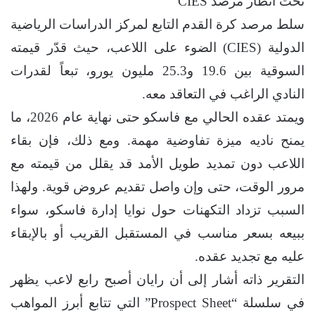
تحت أنظار مرصد CIES
سلط مرصد كرة القدم التابع لمركز الدراسات الرياضية
الدولية (CIES) الضوء على اللاعب، حيث قدّر قيمته
السوقية بين 19.6 و25.3 مليون يورو، تبعاً لقدرات
النادي الراغب في التعاقد معه.
ويمتد عقده الحالي مع فاسكو حتى نهاية عام 2026، ما
يمنح ناديه ميزة تفاوضية مهمة. ومع ذلك، فإن بقاء
اللاعب دون تمديد طويل الأمد قد يقلل من قيمته مع
مرور الوقت، حتى وإن واصل تقديم عروض قوية. ولهذا
السبب تزداد التكهنات حول نوايا إدارة فاسكو، سواء
ببيعه بسعر مناسب في المستقبل القريب أو بالإبقاء
عليه مع تجديد عقده.
التقرير ذاته أشار إلى أن رايان أصبح رابع لاعب يظهر
في سلسلة “Prospect Sheet” التي تتابع أبرز المواهب