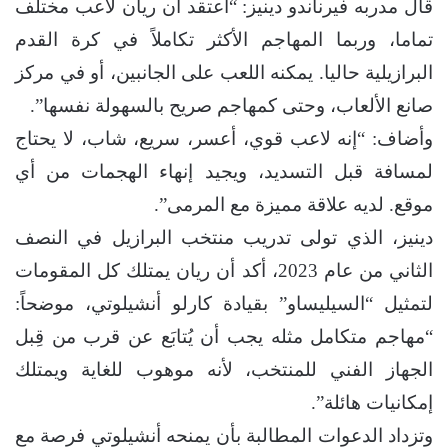
قال مدربه فيرناندو دينيز: “أعتقد أن ريان لاعب مختلف
تماما، وربما المهاجم الأكثر تكاملاً في كرة القدم
البرازيلية حاليا. يمكنه اللعب على الجانبين، أو في مركز
صانع الألعاب، وحتى كمهاجم صريح بالسهولة نفسها”.
وأضاف: “إنه لاعب قوي، أعسر، سريع، شاب، لا يحتاج
لمسافة قبل التسديد، ويجيد إنهاء الهجمات من أي
موقع. لديه علاقة مميزة مع المرمى”.
دينيز، الذي تولى تدريب منتخب البرازيل في النصف
الثاني من عام 2023، أكد أن ريان يمتلك كل المقومات
لتمثيل “السيليساو” بقيادة كارلو أنشيلوتي، موضحاً:
“مهاجم متكامل مثله يجب أن يُتابَع عن قرب من قِبل
الجهاز الفني للمنتخب، لأنه موهوب للغاية ويمتلك
إمكانيات هائلة”.
وتزداد الدعوات المطالبة بأن يمنحه أنشيلوتي فرصة مع