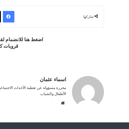
فيسبوك
شاركها
اضغط هنا للانضمام ل
قروبات كو
اسماء عثمان
محررة مسؤولة عن تغطية الأحداث الاجتماعية و
الأطفال والشباب.
موق
ع
الوي
ب