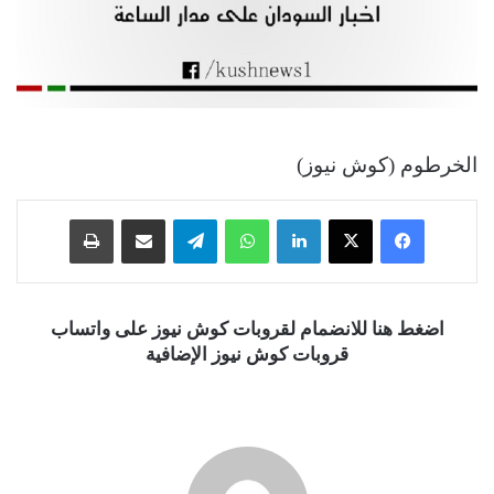
الخرطوم (كوش نيوز)
فيسبوك
‫X
لينكدإن
واتساب
تيلقرام
مشاركة عبر البريد
طباعة
اضغط هنا للانضمام لقروبات كوش نيوز على واتساب
قروبات كوش نيوز الإضافية