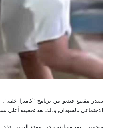
تصدر مقطع فيديو من برنامج “كاميرا خفية”, ي
الاجتماعي بالسودان, وذلك بعد تحقيقه أعلى نس
وبحسب رصد ومتابعة محرر موقع النيلين, فقد و