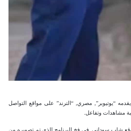
قدمه “يوتيوبر”, مصري, “الترند” على مواقع التواصل
بة مشاهدات وتفاعل.
قع شاب سوداني, في فخ البرنامج الذي تم تصويره من