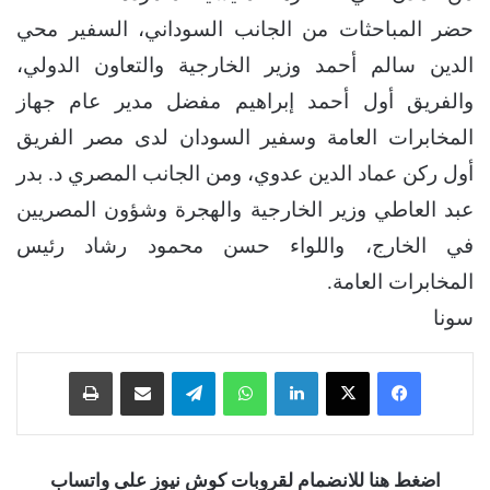
حضر المباحثات من الجانب السوداني، السفير محي
الدين سالم أحمد وزير الخارجية والتعاون الدولي،
والفريق أول أحمد إبراهيم مفضل مدير عام جهاز
المخابرات العامة وسفير السودان لدى مصر الفريق
أول ركن عماد الدين عدوي، ومن الجانب المصري د. بدر
عبد العاطي وزير الخارجية والهجرة وشؤون المصريين
في الخارج، واللواء حسن محمود رشاد رئيس
المخابرات العامة.
سونا
فيسبوك
‫X
لينكدإن
واتساب
تيلقرام
مشاركة عبر البريد
طباعة
اضغط هنا للانضمام لقروبات كوش نيوز على واتساب