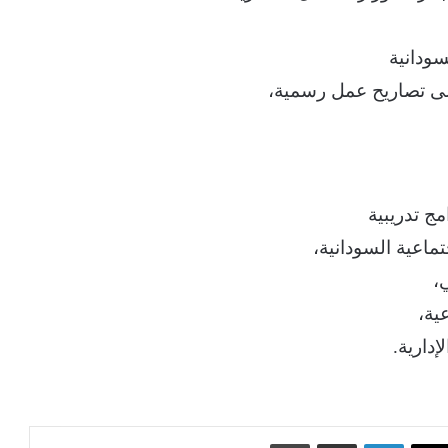
سودانية
ى تصاريح عمل رسمية،
مج تدريبية
تماعية السودانية،
،
ية،
إدارية.
‫X
لينكدإن
مشاركة عبر البريد
طباعة