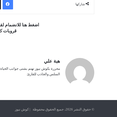
شاركها
اضغط هنا للانضمام ل
قروبات كو
هبة علي
محررة بكوش نيوز تهتم بشتى جوانب الحياة ف
السلس والجاذب للقارئ.
© حقوق النشر 2026، جميع الحقوق محفوظة | كوش نيوز