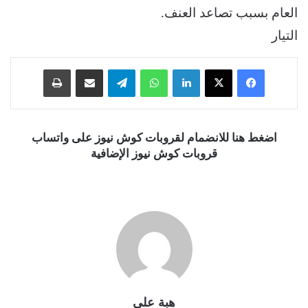
العام بسبب تصاعد العنف.
التيار
فيسبوك
‫X
لينكدإن
واتساب
تيلقرام
مشاركة عبر البريد
طباعة
اضغط هنا للانضمام لقروبات كوش نيوز على واتساب
قروبات كوش نيوز الإضافية
هبة علي