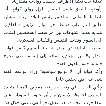
علاقة حب ثلاثية الأطراف، بحسب روايات متضاربة.
وأوضح الناطق باسم الجيش، لول رواي كوانغ، أن
الضابط الموالي لمنافس رئيس البلاد، رياك مشار،
أطلق النار على ضابط آخر موال للرئيس سلفاكير،
لتندلع بعدها اشتباكات بين حراسهما الشخصيين امتدت
إلى السوق ونقاط التفتيش والثكنات العسكرية.
أسفرت الحادثة عن مقتل 14 جندياً بينهم 6 من قوات
مشار و8 من الجيش، إضافة إلى إصابة مدني وجرح
خمسة جنود يتلقون العلاج.
وأكد كوانغ أن “لا دوافع سياسية” وراء الواقعة، لكنه
شدد على فتح تحقيق عاجل.
ويأتي الحادث في وقت حذر فيه مفوض الأمم المتحدة
السامي لحقوق الإنسان من أن جنوب السودان على
شفا حرب متجددة، بعد مقتل نحو ألفي مدني خلال هذا