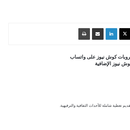
‫X
لينكدإن
مشاركة عبر البريد
طباعة
قروبات كوش نيوز على واتساب
ش نيوز الإضافية
قديم تغطية شاملة للأحداث الثقافية والترفيهية.