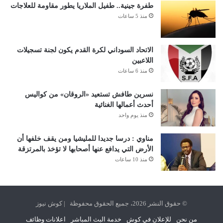
طفرة جينية.. طفيل الملاريا يطور مقاومة للعلاجات
منذ 5 ساعات
الاتحاد السوداني لكرة القدم يكون لجنة تسجيلات
اللاعبين
منذ 6 ساعات
نسرين طافش تستعيد «الروقان» من كواليس
أحدث أعمالها الغنائية
منذ يوم واحد
مناوي : درسا جديدا للمليشيا ومن يقف خلفها أن
الأرض التي يدافع عنها أصحابها لا تؤخذ بالمرتزقة
منذ 10 ساعات
© حقوق النشر 2026، جميع الحقوق محفوظة | كوش نيوز
من نحن
للإعلان في كوش
خدمة البث المباشر
اعلانات وظائف