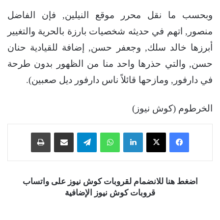
وبحسب ما نقل محرر موقع النيلين, فإن الفاضل
منصور, اتهم في حديثه شخصيات بارزة بالحرية والتغيير
أبرزها خالد سلك, وجعفر حسن, إضافة للقيادية حنان
حسن, والتي حذرها واحد منا من الظهور بدون طرحة
في دارفور, ومازحها قائلاً ناس دارفور ديل صعبين).
الخرطوم (كوش نيوز)
فيسبوك
‫X
لينكدإن
واتساب
تيلقرام
مشاركة عبر البريد
طباعة
اضغط هنا للانضمام لقروبات كوش نيوز على واتساب
قروبات كوش نيوز الإضافية