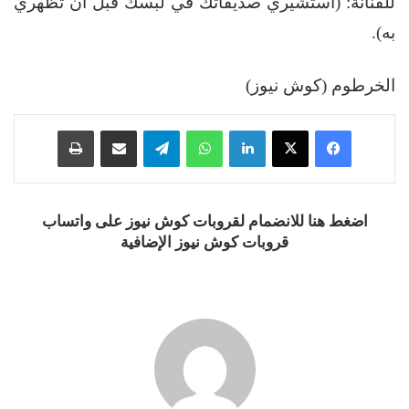
للفنانة: (استشيري صديقاتك في لبسك قبل أن تظهري
به).
الخرطوم (كوش نيوز)
فيسبوك
‫X
لينكدإن
واتساب
تيلقرام
مشاركة عبر البريد
طباعة
اضغط هنا للانضمام لقروبات كوش نيوز على واتساب
قروبات كوش نيوز الإضافية