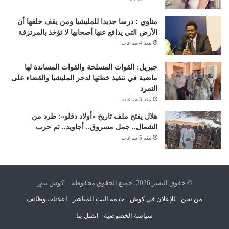
مناوي : درسا جديدا للمليشيا ومن يقف خلفها أن
الأرض التي يدافع عنها أصحابها لا تؤخذ بالمرتزقة
منذ 4 ساعات
جبريل: القوات المسلحة والقوات المساندة لها
ماضية في تنفيذ خطتها لدحر المليشيا والقضاء على
التمرد
منذ 3 ساعات
هلال يفتح ملف تاريخ «أولاد دقلو»: طرد من
الشمال.. جمل مسروق.. أجاويد.. ثم حرب
منذ 5 ساعات
© حقوق النشر 2026، جميع الحقوق محفوظة | كوش نيوز
من نحن
للإعلان في كوش
خدمة البث المباشر
اعلانات وظائف
سياسة الخصوصية
اتصل بنا