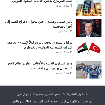
البنك المركزي يدشن خدمات المحول القومي
منذ 11 ساعة
تامر حسني وهنيدي.. حين تتحول الأفراح الفنية إلى
أحزان شخصية
منذ 3 أيام
تركيا والسودان يوقعان بروتوكولاً لإنشاء «الجامعة
التركية السودانية الدولية» بالخرطوم
منذ 19 ساعة
وزير الشؤون الدينية والأوقاف: تطوير نظام الحج
السوداني يهدف إلى راحة الحاج
منذ 19 ساعة
© حقوق النشر 2026، جميع الحقوق محفوظة | كوش نيوز
من نحن
للإعلان في كوش
خدمة البث المباشر
اعلانات وظائف