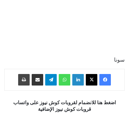
سونا
فيسبوك
‫X
لينكدإن
واتساب
تيلقرام
مشاركة عبر البريد
طباعة
اضغط هنا للانضمام لقروبات كوش نيوز على واتساب
قروبات كوش نيوز الإضافية